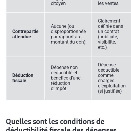
citoyen
les ventes
Clairement
Aucune (ou
définie dans
Contrepartie
disproportionnée
un contrat
attendue
par rapport au
(publicité,
montant du don)
visibilité,
etc.)
Dépense
Dépense non
déductible
déductible et
Déduction
comme
bénéfice d’une
fiscale
charges
réduction
d’exploitation
d’impôt
(si justifiée)
Quelles sont les conditions de
déductibilité fiscale des dépenses